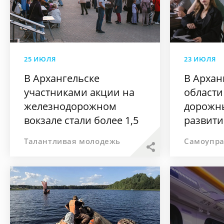
25 ИЮЛЯ
23 ИЮЛЯ
В Архангельске
В Архан
участниками акции на
области
железнодорожном
дорожны
вокзале стали более 1,5
развит
тысячи человек
сообще
Талантливая молодежь
Самоупр