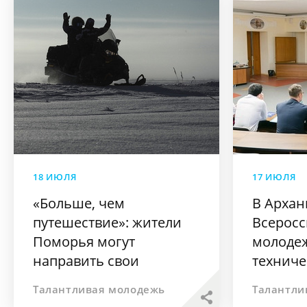
18 ИЮЛЯ
17 ИЮЛЯ
«Больше, чем
В Архан
путешествие»: жители
Всеросс
Поморья могут
молодеж
направить свои
техниче
туристические проекты
конфер
Талантливая молодежь
Талантли
на всероссийский
вопроса