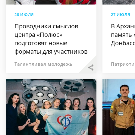
28 ИЮЛЯ
27 ИЮЛЯ
Проводники смыслов
В Архан
центра «Полюс»
память 
подготовят новые
Донбас
форматы для участников
форума молодых учёных
Талантливая молодежь
Патриоти
в Поморье