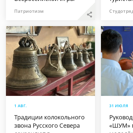
«Семейная зарница»
Соловк
Патриотизм
Студотря
1 АВГ.
31 ИЮЛЯ
Традиции колокольного
Руковод
звона Русского Севера
«ШУМ» 