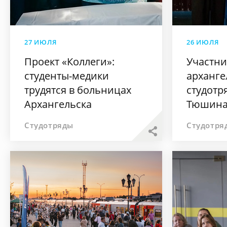
27 ИЮЛЯ
26 ИЮЛЯ
Проект «Коллеги»:
Участн
студенты-медики
арханге
трудятся в больницах
студотр
Архангельска
Тюшина
лучшим
Студотряды
Студотря
всеросс
РСО