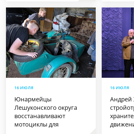
конкурс
Арктики
16 ИЮЛЯ
16 ИЮЛЯ
Юнармейцы
Андрей 
Лешуконского округа
стройот
восстанавливают
храните
мотоциклы для
движен
участников СВО