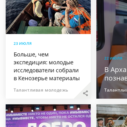
23 ИЮЛЯ
Больше, чем
22 ИЮЛЯ
экспедиция: молодые
В Арха
исследователи собрали
познав
в Кенозерье материалы
для гида о жизни в
Талантливая молодежь
Талантли
северной деревне